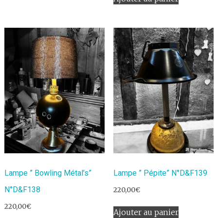
Lampe ” Bowling Métal’s”
Lampe ” Pépite” N°D&F139
N°D&F138
220,00
€
220,00
€
Ajouter au panier