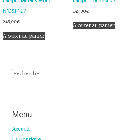
Lampe “Métal & Wood ”
Lampe “Thermor V2”
N°D&F127
145,00
€
245,00
€
Ajouter au panier
Ajouter au panier
Rechercher :
Menu
Accueil
La Boutique….