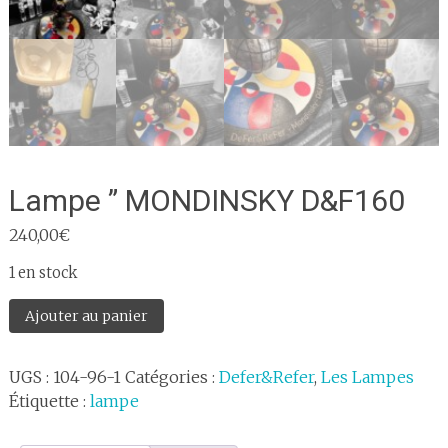
Lampe ” MONDINSKY D&F160
240,00
€
1 en stock
quantité
Ajouter au panier
de
Lampe
UGS :
104-96-1
Catégories :
Defer&Refer
,
Les Lampes
"
Étiquette :
lampe
MONDINSKY
D&F160