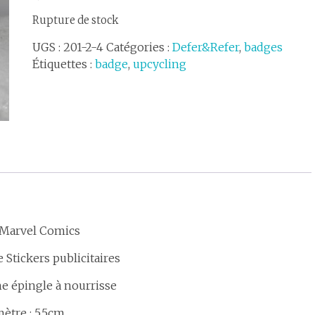
Rupture de stock
UGS :
201-2-4
Catégories :
Defer&Refer
,
badges
Étiquettes :
badge
,
upcycling
Marvel Comics
 Stickers publicitaires
he épingle à nourrisse
ètre : 5,5cm