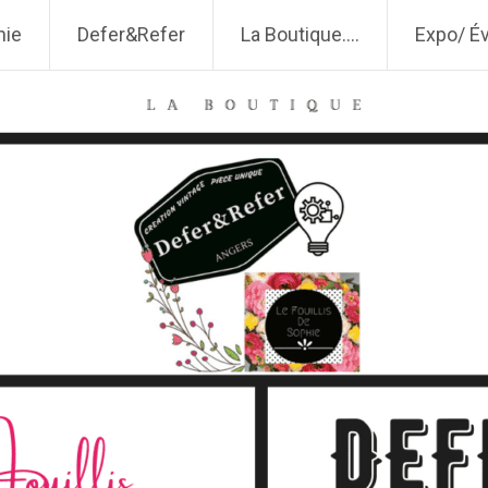
fer&Refer
hie
Defer&Refer
La Boutique….
Expo/ É