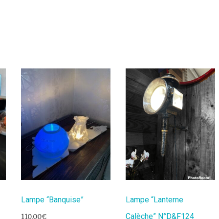
Lampe “Banquise”
Lampe “Lanterne
Calèche” N°D&F124
110,00
€