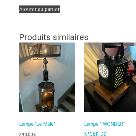
Ajouter au panier
Produits similaires
Lampe “Le Male”
Lampe ” WONDER”
N°D&F130
290,00
€