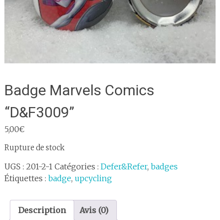
Badge Marvels Comics
“D&F3009”
5,00
€
Rupture de stock
UGS :
201-2-1
Catégories :
Defer&Refer
,
badges
Étiquettes :
badge
,
upcycling
Description
Avis (0)